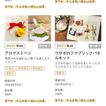
500円
要予約（申込多数の場合は抽選）
要予約（申込多数の場合は抽選）
受付終了
受付終了
アロマストーン
ウサギのファブリックパネ
ルキット
電気や火を使わない香りを楽しむイ
ンテリア
ウサギのぬいぐるみをあしらったオ
リジナルファブリックパネル
日進店
尾張旭店
新瑞橋店
徳重店
豊田店
開催日時：
開催日時：
2021年6月1日～
2021年6月1日～
参加費：
参加費：
700円
500円
要予約（申込多数の場合は抽選）
要予約（申込多数の場合は抽選）