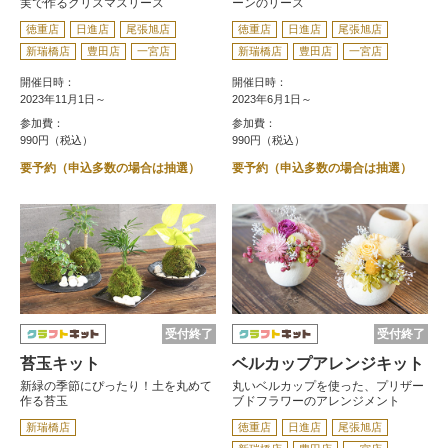
実で作るクリスマスリース
ーンのリース
徳重店
日進店
尾張旭店
徳重店
日進店
尾張旭店
新瑞橋店
豊田店
一宮店
新瑞橋店
豊田店
一宮店
開催日時：
開催日時：
2023年11月1日～
2023年6月1日～
参加費：
参加費：
990円（税込）
990円（税込）
要予約（申込多数の場合は抽選）
要予約（申込多数の場合は抽選）
受付終了
受付終了
苔玉キット
ベルカップアレンジキット
新緑の季節にぴったり！土を丸めて
丸いベルカップを使った、プリザー
作る苔玉
ブドフラワーのアレンジメント
新瑞橋店
徳重店
日進店
尾張旭店