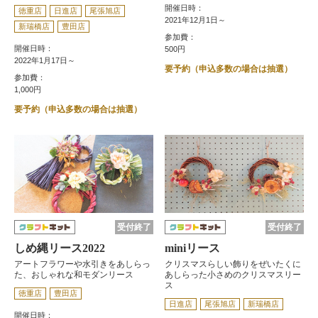
開催日時：
徳重店
日進店
尾張旭店
2021年12月1日～
新瑞橋店
豊田店
参加費：
開催日時：
500円
2022年1月17日～
要予約（申込多数の場合は抽選）
参加費：
1,000円
要予約（申込多数の場合は抽選）
受付終了
受付終了
しめ縄リース2022
miniリース
アートフラワーや水引きをあしらっ
クリスマスらしい飾りをぜいたくに
た、おしゃれな和モダンリース
あしらった小さめのクリスマスリー
ス
徳重店
豊田店
日進店
尾張旭店
新瑞橋店
開催日時：