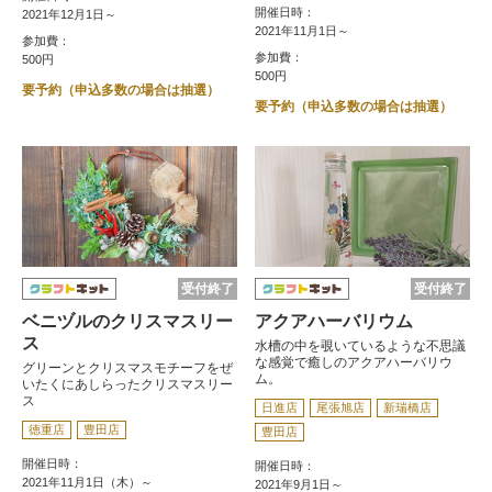
開催日時：
2021年12月1日～
2021年11月1日～
参加費：
参加費：
500円
500円
要予約（申込多数の場合は抽選）
要予約（申込多数の場合は抽選）
受付終了
受付終了
ベニヅルのクリスマスリー
アクアハーバリウム
ス
水槽の中を覗いているような不思議
な感覚で癒しのアクアハーバリウ
グリーンとクリスマスモチーフをぜ
ム。
いたくにあしらったクリスマスリー
ス
日進店
尾張旭店
新瑞橋店
徳重店
豊田店
豊田店
開催日時：
開催日時：
2021年11月1日（木）～
2021年9月1日～