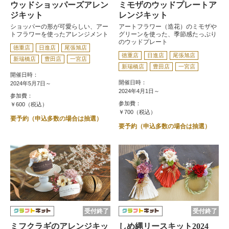
ウッドショッパーズアレン
ミモザのウッドプレートア
ジキット
レンジキット
ショッパーの形が可愛らしい、アー
アートフラワー（造花）のミモザや
トフラワーを使ったアレンジメント
グリーンを使った、季節感たっぷり
のウッドプレート
徳重店
日進店
尾張旭店
徳重店
日進店
尾張旭店
新瑞橋店
豊田店
一宮店
新瑞橋店
豊田店
一宮店
開催日時：
開催日時：
2024年5月7日～
2024年4月1日～
参加費：
参加費：
￥600（税込）
￥700（税込）
要予約（申込多数の場合は抽選）
要予約（申込多数の場合は抽選）
受付終了
受付終了
ミフクラギのアレンジキッ
しめ縄リースキット2024