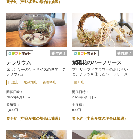
要予約（申込多数の場合は抽選）
受付終了
受付終了
テラリウム
紫陽花のハーフリース
涼しげな手のひらサイズの世界「テ
プリザーブドフラワーのあじさい
ラリウム」
と、ナッツを使ったハーフリース
日進店
尾張旭店
新瑞橋店
豊田店
開催日時：
開催日時：
2022年6月1日～
2022年6月1日～
参加費：
参加費：
1,000円
800円
要予約（申込多数の場合は抽選）
要予約（申込多数の場合は抽選）