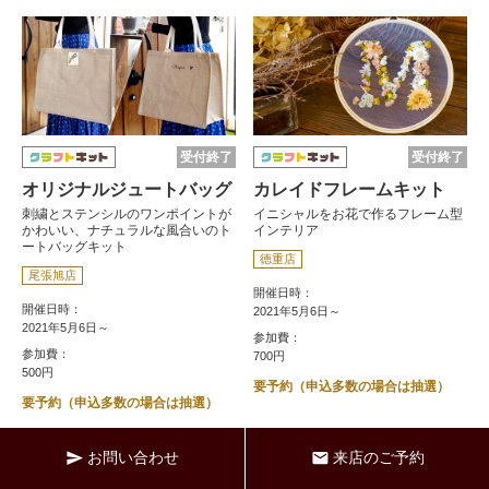
受付終了
受付終了
オリジナルジュートバッグ
カレイドフレームキット
刺繍とステンシルのワンポイントが
イニシャルをお花で作るフレーム型
かわいい、ナチュラルな風合いのト
インテリア
ートバッグキット
徳重店
尾張旭店
開催日時：
開催日時：
2021年5月6日～
2021年5月6日～
参加費：
参加費：
700円
500円
要予約（申込多数の場合は抽選）
要予約（申込多数の場合は抽選）
お問い合わせ
来店のご予約
send
mail