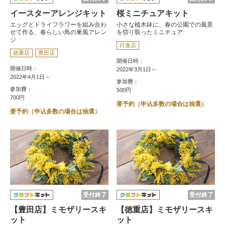
イースターアレンジキット
桜ミニチュアキット
エッグとドライフラワーを組み合わ
小さな植木鉢に、春の公園での風景
せて作る、春らしい鳥の巣風アレン
を切り取ったミニチュア
ジ
日進店
徳重店
豊田店
開催日時：
開催日時：
2022年3月1日～
2022年4月1日～
参加費：
参加費：
500円
700円
要予約（申込多数の場合は抽選）
要予約（申込多数の場合は抽選）
受付終了
受付終了
【豊田店】ミモザリースキ
【徳重店】ミモザリースキ
ット
ット