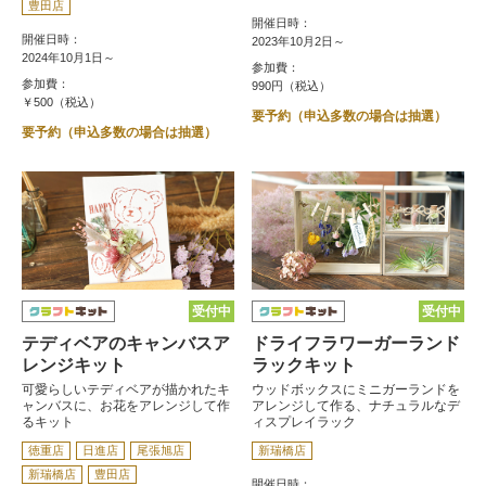
豊田店
開催日時：
開催日時：
2023年10月2日～
2024年10月1日～
参加費：
参加費：
990円（税込）
￥500（税込）
要予約（申込多数の場合は抽選）
要予約（申込多数の場合は抽選）
受付中
受付中
テディベアのキャンバスア
ドライフラワーガーランド
レンジキット
ラックキット
可愛らしいテディベアが描かれたキ
ウッドボックスにミニガーランドを
ャンバスに、お花をアレンジして作
アレンジして作る、ナチュラルなデ
るキット
ィスプレイラック
徳重店
日進店
尾張旭店
新瑞橋店
新瑞橋店
豊田店
開催日時：