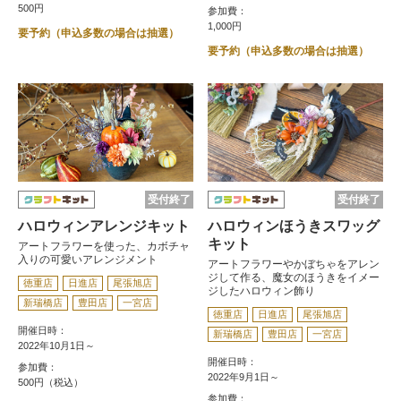
500円
参加費：
1,000円
要予約（申込多数の場合は抽選）
要予約（申込多数の場合は抽選）
受付終了
受付終了
ハロウィンアレンジキット
ハロウィンほうきスワッグ
キット
アートフラワーを使った、カボチャ
入りの可愛いアレンジメント
アートフラワーやかぼちゃをアレン
ジして作る、魔女のほうきをイメー
徳重店
日進店
尾張旭店
ジしたハロウィン飾り
新瑞橋店
豊田店
一宮店
徳重店
日進店
尾張旭店
開催日時：
新瑞橋店
豊田店
一宮店
2022年10月1日～
開催日時：
参加費：
2022年9月1日～
500円（税込）
参加費：