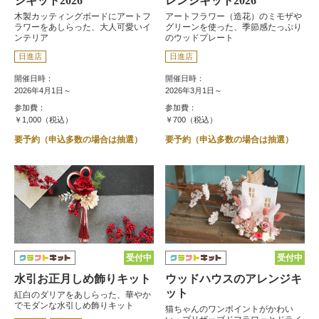
ジキット2026
レンジキット2026
木製カッティングボードにアートフ
アートフラワー（造花）のミモザや
ラワーをあしらった、大人可愛いイ
グリーンを使った、季節感たっぷり
ンテリア
のウッドプレート
日進店
日進店
開催日時：
開催日時：
2026年4月1日～
2026年3月1日～
参加費：
参加費：
￥1,000（税込）
￥700（税込）
要予約（申込多数の場合は抽選）
要予約（申込多数の場合は抽選）
受付中
受付中
水引お正月しめ飾りキット
ウッドハウスのアレンジキ
ット
紅白のダリアをあしらった、華やか
でモダンな水引しめ飾りキット
猫ちゃんのワンポイントがかわい