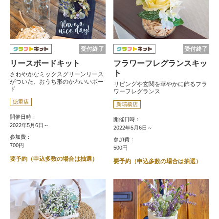
受付終了
受付終了
リースボードキット
フラワーフレグランスキッ
ト
さわやかなミックスグリーンリース
がついた、おうち形のかわいいボー
リビングや玄関を華やかに飾るフラ
ド
ワーフレグランス
徳重店
新瑞橋店
開催日時：
開催日時：
2022年5月6日～
2022年5月6日～
参加費：
参加費：
700円
500円
要予約（申込多数の場合は抽選）
要予約（申込多数の場合は抽選）