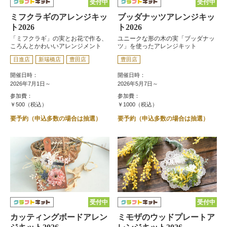
受付中
受付中
ミフクラギのアレンジキッ
ブッダナッツアレンジキッ
ト2026
ト2026
「ミフクラギ」の実とお花で作る、
ユニークな形の木の実「ブッダナッ
ころんとかわいいアレンジメント
ツ」を使ったアレンジキット
日進店
新瑞橋店
豊田店
豊田店
開催日時：
開催日時：
2026年7月1日～
2026年5月7日～
参加費：
参加費：
￥500（税込）
￥1000（税込）
要予約（申込多数の場合は抽選）
要予約（申込多数の場合は抽選）
受付中
受付中
カッティングボードアレン
ミモザのウッドプレートア