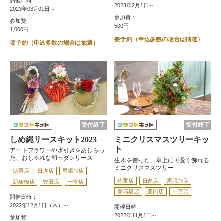
開催日時：
2023年2月1日～
2023年03月01日～
参加費：
参加費：
500円
1,000円
要予約（申込多数の場合は抽選）
要予約（申込多数の場合は抽選）
受付終了
受付終了
しめ縄リースキット2023
ミニクリスマスツリーキッ
ト
アートフラワーや水引きをあしらっ
た、おしゃれな和モダンリース
生木を使った、卓上に可愛く飾れる
ミニクリスマスツリー
徳重店
日進店
尾張旭店
徳重店
日進店
尾張旭店
新瑞橋店
豊田店
一宮店
新瑞橋店
豊田店
一宮店
開催日時：
2022年12月1日（木）～
開催日時：
2022年11月1日～
参加費：