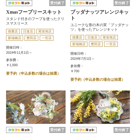
受付終了
受付終了
Xmasフープリースキット
ブッダナッツアレンジキッ
ト
スタンド付きのフープを使ったクリ
スマスリース
ユニークな形の木の実「ブッダナッ
ツ」を使ったアレンジキット
徳重店
日進店
尾張旭店
徳重店
日進店
尾張旭店
新瑞橋店
豊田店
一宮店
新瑞橋店
豊田店
一宮店
開催日時：
2024年11月1日～
開催日時：
2024年7月1日～
参加費：
￥1,000
参加費：
￥700
要予約（申込多数の場合は抽選）
要予約（申込多数の場合は抽選）
受付終了
受付終了