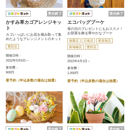
受付終了
受付終了
かすみ草カゴアレンジキッ
エコバッグブーケ
ト
母の日のプレゼントにもおススメ！
お部屋を飾る華やかなブーケ
カゴいっぱいにお花を摘み取って集
めたようなアレンジメントのキット
徳重店
日進店
尾張旭店
豊田店
新瑞橋店
豊田店
開催日時：
開催日時：
2022年5月6日～
2022年4月1日～
参加費：
参加費：
900円
1,000円
要予約（申込多数の場合は抽選）
要予約（申込多数の場合は抽選）
受付終了
受付終了