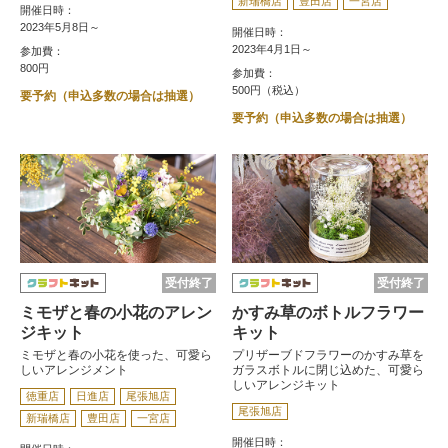
新瑞橋店
豊田店
一宮店
開催日時：
2023年5月8日～
開催日時：
2023年4月1日～
参加費：
800円
参加費：
500円（税込）
要予約（申込多数の場合は抽選）
要予約（申込多数の場合は抽選）
受付終了
受付終了
ミモザと春の小花のアレン
かすみ草のボトルフラワー
ジキット
キット
ミモザと春の小花を使った、可愛ら
プリザーブドフラワーのかすみ草を
しいアレンジメント
ガラスボトルに閉じ込めた、可愛ら
しいアレンジキット
徳重店
日進店
尾張旭店
尾張旭店
新瑞橋店
豊田店
一宮店
開催日時：