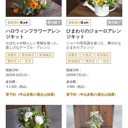
受付終了
受付終了
ハロウィンフラワーアレン
ひまわりのジョーロアレン
ジキット
ジキット
かぼちゃや秋らしい実物を使った、
ジョーロ型花器を使った、爽やかな
楽しげなテーブル・アレンジ
ひまわりアレンジ
徳重店
尾張旭店
新瑞橋店
徳重店
日進店
尾張旭店
豊田店
一宮店
新瑞橋店
豊田店
一宮店
開催日時：
開催日時：
2025年10月1日～
2025年7月1日～
参加費：
参加費：
￥1,500（税込）
￥900（税込）
要予約（申込多数の場合は抽選）
要予約（申込多数の場合は抽選）