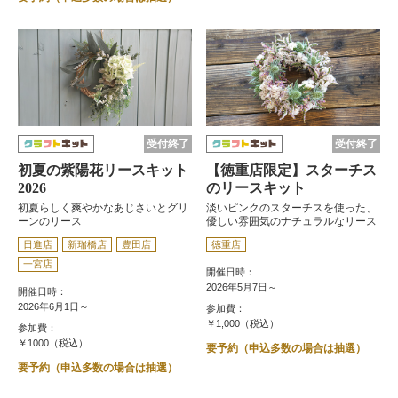
受付終了
受付終了
初夏の紫陽花リースキット
【徳重店限定】スターチス
2026
のリースキット
初夏らしく爽やかなあじさいとグリ
淡いピンクのスターチスを使った、
ーンのリース
優しい雰囲気のナチュラルなリース
日進店
新瑞橋店
豊田店
徳重店
一宮店
開催日時：
2026年5月7日～
開催日時：
2026年6月1日～
参加費：
￥1,000（税込）
参加費：
￥1000（税込）
要予約（申込多数の場合は抽選）
要予約（申込多数の場合は抽選）