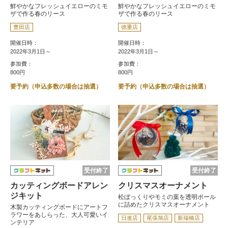
鮮やかなフレッシュイエローのミモ
鮮やかなフレッシュイエローのミモ
ザで作る春のリース
ザで作る春のリース
豊田店
徳重店
開催日時：
開催日時：
2022年3月1日～
2022年3月1日～
参加費：
参加費：
800円
800円
要予約（申込多数の場合は抽選）
要予約（申込多数の場合は抽選）
受付終了
受付終了
カッティングボードアレン
クリスマスオーナメント
ジキット
松ぼっくりやモミの葉を透明ボール
に詰めたクリスマスオーナメント
木製カッティングボードにアートフ
ラワーをあしらった、大人可愛いイ
日進店
尾張旭店
新瑞橋店
ンテリア