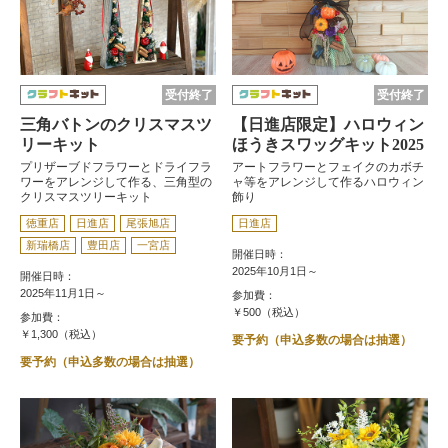
受付終了
受付終了
三角バトンのクリスマスツ
【日進店限定】ハロウィン
リーキット
ほうきスワッグキット2025
プリザーブドフラワーとドライフラ
アートフラワーとフェイクのカボチ
ワーをアレンジして作る、三角型の
ャ等をアレンジして作るハロウィン
クリスマスツリーキット
飾り
徳重店
日進店
尾張旭店
日進店
新瑞橋店
豊田店
一宮店
開催日時：
2025年10月1日～
開催日時：
2025年11月1日～
参加費：
￥500（税込）
参加費：
￥1,300（税込）
要予約（申込多数の場合は抽選）
要予約（申込多数の場合は抽選）