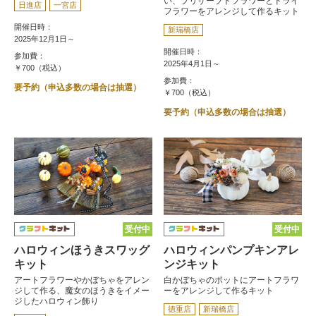
い、プリザーブドフラワーとドライ
日進店
一宮店
フラワーをアレンジして作るキット
開催日時：
新瑞橋店
2025年12月1日～
開催日時：
参加費：
2025年4月1日～
￥700（税込）
参加費：
要予約（申込多数の場合は抽選）
￥700（税込）
要予約（申込多数の場合は抽選）
受付中
受付中
ハロウィンほうきスワッグ
ハロウィンパンプキンアレ
キット
ンジキット
アートフラワーやかぼちゃをアレン
白かぼちゃのポットにアートフラワ
ジして作る、魔女のほうきをイメー
ーをアレンジして作るキット
ジしたハロウィン飾り
徳重店
新瑞橋店