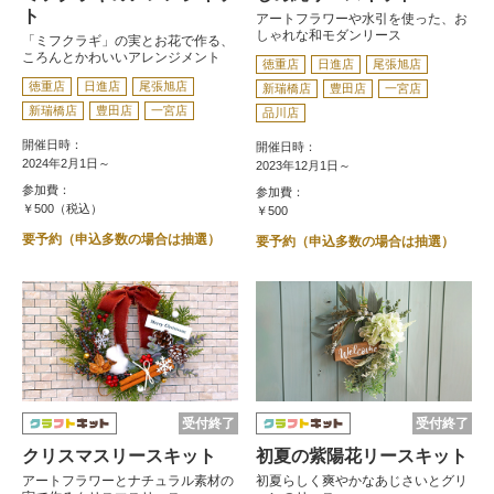
ト
アートフラワーや水引を使った、お
しゃれな和モダンリース
「ミフクラギ」の実とお花で作る、
ころんとかわいいアレンジメント
徳重店
日進店
尾張旭店
徳重店
日進店
尾張旭店
新瑞橋店
豊田店
一宮店
新瑞橋店
豊田店
一宮店
品川店
開催日時：
開催日時：
2024年2月1日～
2023年12月1日～
参加費：
参加費：
￥500（税込）
￥500
要予約（申込多数の場合は抽選）
要予約（申込多数の場合は抽選）
受付終了
受付終了
クリスマスリースキット
初夏の紫陽花リースキット
アートフラワーとナチュラル素材の
初夏らしく爽やかなあじさいとグリ