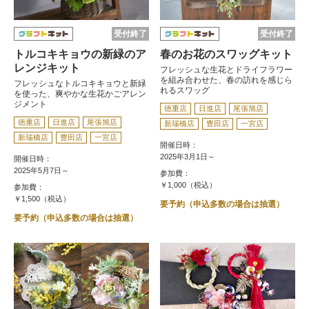
受付終了
受付終了
トルコキキョウの新緑のア
春のお花のスワッグキット
レンジキット
フレッシュな生花とドライフラワー
を組み合わせた、春の訪れを感じら
フレッシュなトルコキキョウと新緑
れるスワッグ
を使った、爽やかな生花かごアレン
ジメント
徳重店
日進店
尾張旭店
徳重店
日進店
尾張旭店
新瑞橋店
豊田店
一宮店
新瑞橋店
豊田店
一宮店
開催日時：
2025年3月1日～
開催日時：
2025年5月7日～
参加費：
￥1,000（税込）
参加費：
￥1,500（税込）
要予約（申込多数の場合は抽選）
要予約（申込多数の場合は抽選）