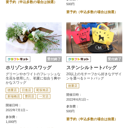
要予約（申込多数の場合は抽選）
500円
要予約（申込多数の場合は抽選）
受付終了
受付終了
ホリゾンタルスワッグ
ステンシルトートバッグ
グリーンやホワイトのフレッシュな
20以上のモチーフから好きなデザイ
生花を使用した、初夏に似合う爽や
ンを選べるトートバッグ
かなスワッグ
徳重店
徳重店
日進店
尾張旭店
開催日時：
新瑞橋店
豊田店
一宮店
2022年6月1日～
開催日時：
参加費：
2022年7月1日～
500円
参加費：
要予約（申込多数の場合は抽選）
1,000円