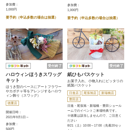
参加費：
参加費：
1,000円
1,000円
要予約（申込多数の場合は抽選）
要予約（申込多数の場合は抽選）
受付終了
受付終了
ハロウィンほうきスワッグ
紙ひもバスケット
キット
お菓子入れ、小物入れにピッタリの
紙製バスケット
ほうき型のベースにアートフラワー
やカボチャ等をアレンジするハロウ
日進店
尾張旭店
新瑞橋店
ィン飾り（スワッグ）
豊田店
徳重店
日進・尾張旭・新瑞橋・豊田ショール
ームでのイベントご来場特典です。
開催日時：
※徳重は該当しませんので、ご注意く
2021年9月1日～
ださい
参加費：
8/21（土）10:00～17:00（先着20セッ
500円