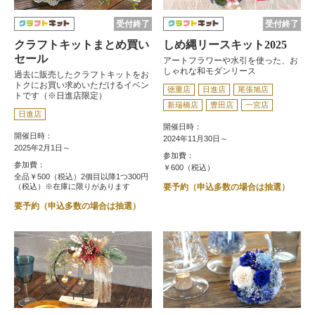
受付終了
受付終了
クラフトキットまとめ買い
しめ縄リースキット2025
セール
アートフラワーや水引を使った、お
しゃれな和モダンリース
過去に販売したクラフトキットをお
トクにお買い求めいただけるイベン
徳重店
日進店
尾張旭店
トです（※日進店限定）
新瑞橋店
豊田店
一宮店
日進店
開催日時：
開催日時：
2024年11月30日～
2025年2月1日～
参加費：
参加費：
￥600（税込）
全品￥500（税込）2個目以降1つ300円
（税込）※在庫に限りがあります
要予約（申込多数の場合は抽選）
要予約（申込多数の場合は抽選）