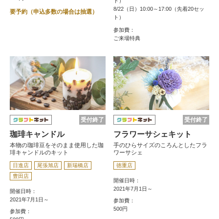
ト）
8/22（日）10:00～17:00（先着20セッ
要予約（申込多数の場合は抽選）
ト）
参加費：
ご来場特典
受付終了
受付終了
珈琲キャンドル
フラワーサシェキット
本物の珈琲豆をそのまま使用した珈
手のひらサイズのころんとしたフラ
琲キャンドルのキット
ワーサシェ
日進店
尾張旭店
新瑞橋店
徳重店
豊田店
開催日時：
2021年7月1日～
開催日時：
2021年7月1日～
参加費：
500円
参加費：