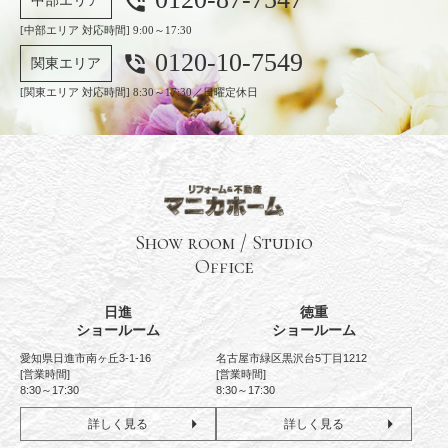
phone_in_talk
中部エリア
[中部エリア 対応時間] 9:00～17:30
0120-10-7549
phone_in_talk
関東エリア
[関東エリア 対応時間] 8:30～17:30／日曜定休日
Show room / Studio
Office
日進
徳重
ショールーム
ショールーム
愛知県日進市南ヶ丘3-1-16
名古屋市緑区黒沢台5丁目1212
[営業時間]
[営業時間]
8:30～17:30
8:30～17:30
詳しく見る
詳しく見る