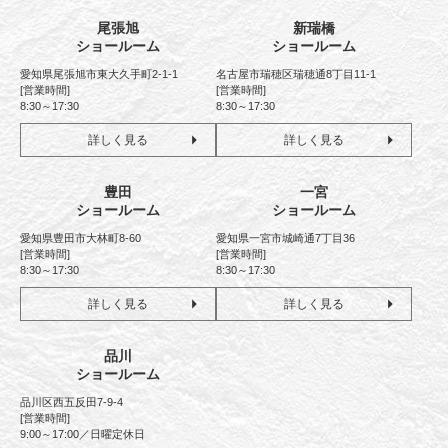
尾張旭
新瑞橋
ショールーム
ショールーム
愛知県尾張旭市東大久手町2-1-1
名古屋市瑞穂区瑞穂通8丁目11-1
[営業時間]
[営業時間]
8:30～17:30
8:30～17:30
詳しく見る
詳しく見る
豊田
一宮
ショールーム
ショールーム
愛知県豊田市大林町8-60
愛知県一宮市城崎通7丁目36
[営業時間]
[営業時間]
8:30～17:30
8:30～17:30
詳しく見る
詳しく見る
品川
ショールーム
品川区西五反田7-9-4
[営業時間]
9:00～17:00／日曜定休日