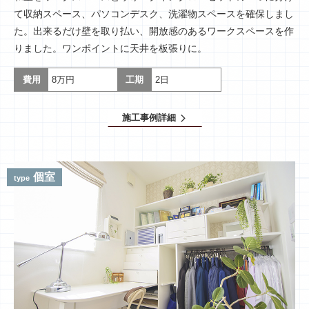
て収納スペース、パソコンデスク、洗濯物スペースを確保しまし
た。出来るだけ壁を取り払い、開放感のあるワークスペースを作
りました。ワンポイントに天井を板張りに。
費用
8万円
工期
2日
施工事例詳細
arrow_forward_ios
個室
type