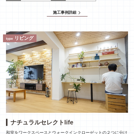
施工事例詳細
arrow_forward_ios
リビング
type
ナチュラルセレクトlife
和室をワークスペースとウォークインクローゼットの２つに分け