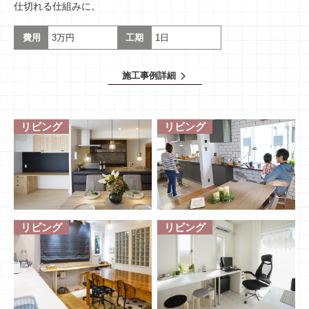
仕切れる仕組みに。
費用
3万円
工期
1日
施工事例詳細
arrow_forward_ios
リビング
リビング
リビング
リビング