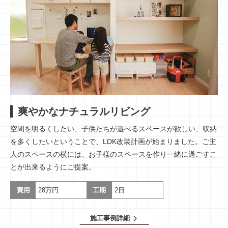
爽やかなナチュラルリビング
空間を明るくしたい、子供たちが遊べるスペースが欲しい、収納
を多くしたいということで、LDK改装計画が始まりました。ご主
人のスペースの横には、お子様のスペースを作り一緒に過ごすこ
とが出来るようにご提案。
費用
28万円
工期
2日
施工事例詳細
arrow_forward_ios