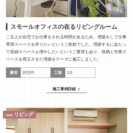
スモールオフィスの在るリビングルーム
ご主人が自宅でお仕事をされる時間があるため、増築をして仕事
専用スペースを作りたいというご依頼でした。増築するにあたっ
て収納スペースも増やしたいというご要望もあり、収納と作業ス
ペースを両立させた増築をテーマに施工しました。
費用
20万円
工期
1日
施工事例詳細
arrow_forward_ios
リビング
type