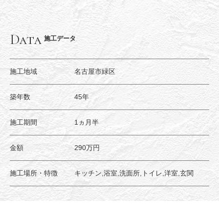
Data
施工データ
施工地域
名古屋市緑区
築年数
45年
施工期間
1ヵ月半
金額
290万円
施工場所・特徴
キッチン,浴室,洗面所,トイレ,洋室,玄関