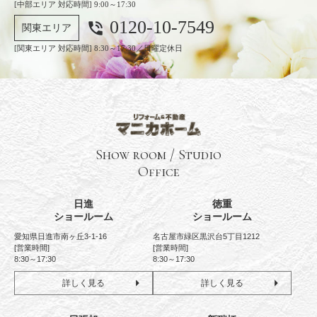
[中部エリア 対応時間] 9:00～17:30
0120-10-7549
phone_in_talk
関東エリア
[関東エリア 対応時間] 8:30～17:30／日曜定休日
Show room / Studio
Office
日進
徳重
ショールーム
ショールーム
愛知県日進市南ヶ丘3-1-16
名古屋市緑区黒沢台5丁目1212
[営業時間]
[営業時間]
8:30～17:30
8:30～17:30
詳しく見る
詳しく見る