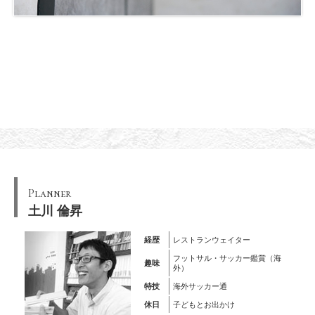
Planner
土川 倫昇
経歴
レストランウェイター
フットサル・サッカー鑑賞（海
趣味
外）
特技
海外サッカー通
休日
子どもとお出かけ