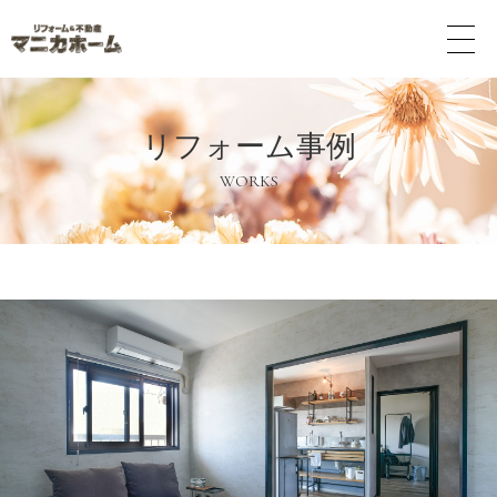
メ
ニ
ュ
ー
ボ
リフォーム事例
タ
ン
WORKS